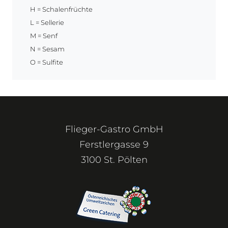
H = Schalenfrüchte
L = Sellerie
M = Senf
N = Sesam
O = Sulfite
Flieger-Gastro GmbH
Ferstlergasse 9
3100 St. Pölten